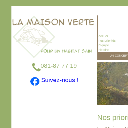
accueil
nos priorités
l'équipe
histoire
un concep
081-87 77 19
Suivez-nous !
Nos prior