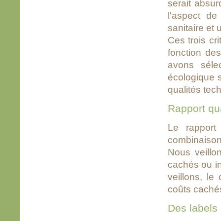
serait absu
l'aspect de
sanitaire et 
Ces trois cr
fonction de
avons sélec
écologique s
qualités tec
Rapport qua
Le rapport 
combinaison 
Nous veillon
cachés ou in
veillons, le
coûts caché
Des labels .