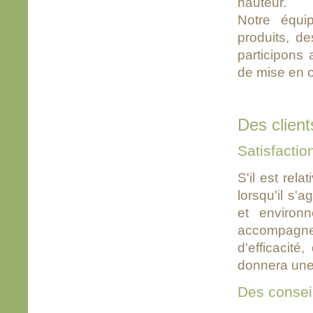
hauteur.
Notre équi
produits, d
participons
de mise en 
Des clients
Satisfactio
S'il est rel
lorsqu'il s'
et enviro
accompagner
d'efficacit
donnera une 
Des consei