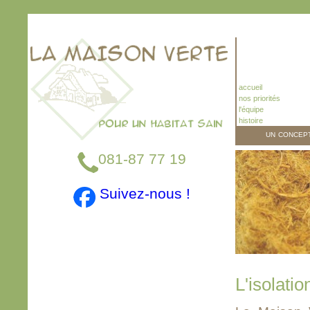
accueil
nos priorités
l'équipe
histoire
un concep
081-87 77 19
Suivez-nous !
L'isolati