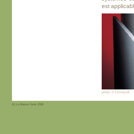
est applicab
photo: © Fermacell
(c) La Maison Verte 2009