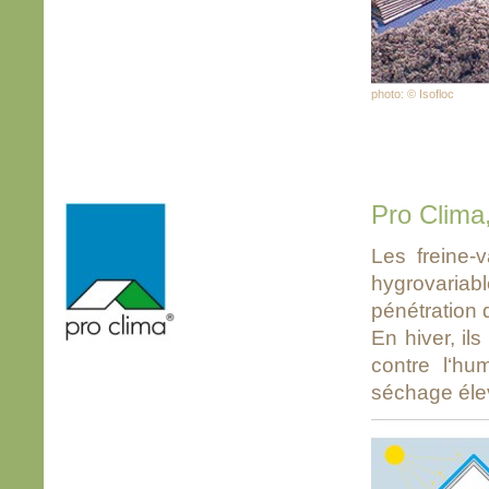
photo: © Isofloc
Pro Clima,
Les freine
hygrovariabl
pénétration 
En hiver, il
contre l‘hu
séchage éle