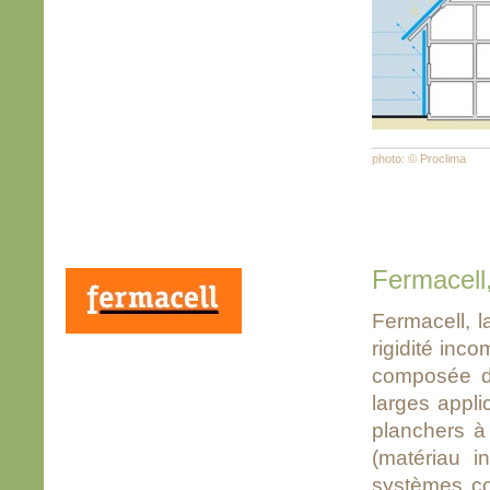
photo: © Proclima
Fermacell
Fermacell, l
rigidité inc
composée de
larges appli
planchers à
(matériau i
systèmes co